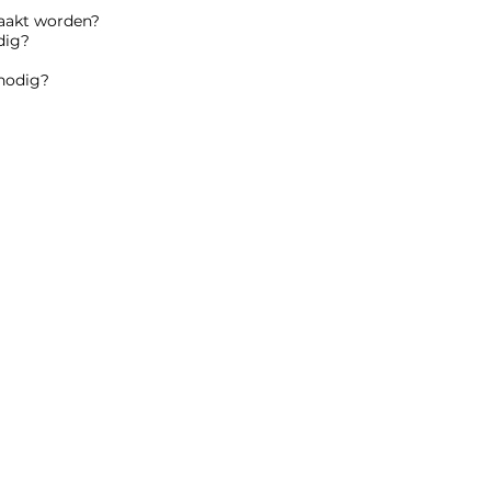
aakt worden?
dig?
 nodig?