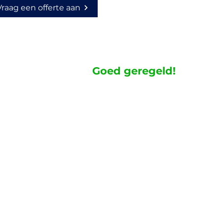
Vraag een offerte aan
Goed geregeld!
Na het kennismakingsgesprek ontvan
schoonmaakprogramma. Alle scho
worden vervolgens geleverd.
Onze professionals zorgen ervoor dat
uitziet. Betalen doe je achteraf op éé
meer tijd over om te doen waar jij g